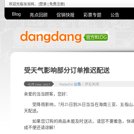
欢迎光临当当网， [
登录
|
免费注册
]
Blog
亮点回顾
促销快报
彩票专题
公告
受天气影响部分订单推迟配送
Posted in
公告
|
评论关闭
七月 24th, 2017
亲爱的当当顾客，您好：
受降雨影响，7月25日到26日当当在海南三亚、五指
天配送。
如果您订购的商品未能及时送达，请您不要着急，快
成不便还请谅解！