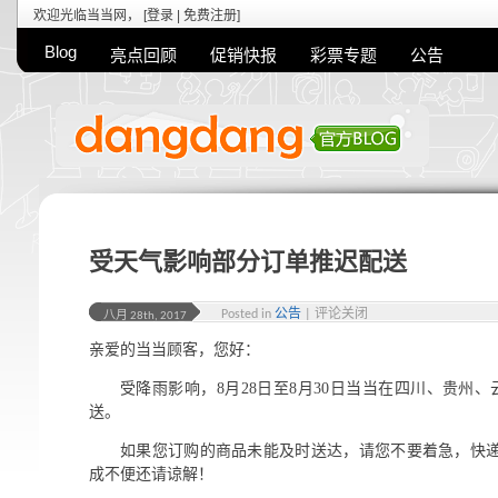
欢迎光临当当网， [
登录
|
免费注册
]
Blog
亮点回顾
促销快报
彩票专题
公告
受天气影响部分订单推迟配送
Posted in
公告
|
评论关闭
八月 28th, 2017
亲爱的当当顾客，您好：
受降雨影响，8月28日至8月30日当当在四川、贵州
送。
如果您订购的商品未能及时送达，请您不要着急，快
成不便还请谅解！