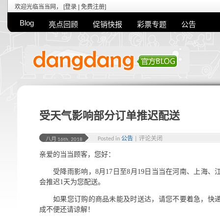
欢迎光临当当网， [
登录
|
免费注册
]
Blog
亮点回顾
促销快报
彩票专题
公告
受天气影响部分订单推迟配送
Posted in
公告
|
评论关闭
八月 16th, 2018
亲爱的当当顾客，您好：
受降雨影响，8月17日至8月19日当当在河南、上海
会推迟1天为您配送。
如果您订购的商品未能及时送达，请您不要着急，快
成不便还请谅解！