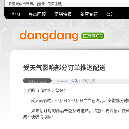
欢迎光临当当网， [
登录
|
免费注册
]
Blog
亮点回顾
促销快报
彩票专题
公告
受天气影响部分订单推迟配送
Posted in
公告
|
评论关闭
六月 3rd, 2019
亲爱的当当顾客，您好：
受大雨影响，6月5日至6月6日当当在湖北、安徽部分
如果您订购的商品未能及时送达，请您不要着急，快
成不便敬请谅解！