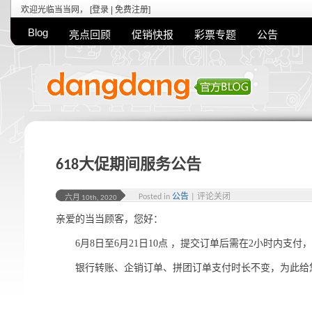
欢迎光临当当网， [
登录
|
免费注册
]
Blog
亮点回顾
促销快报
彩票专题
公告
618大促期间服务公告
Posted in
公告
|
评论关闭
六月 10th, 2020
亲爱的当当顾客，您好：
6月8日至6月21日10点 ，提交订单后需在2小时内支
银行转账、企销订单、拼团订单支付时长不变，为此给