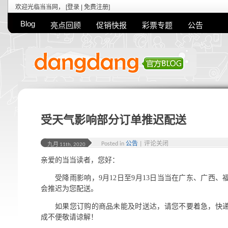
欢迎光临当当网， [
登录
|
免费注册
]
Blog
亮点回顾
促销快报
彩票专题
公告
受天气影响部分订单推迟配送
Posted in
公告
|
评论关闭
九月 11th, 2020
亲爱的当当读者，您好：
受降雨影响，9月12日至9月13日当当在广东、广西
会推迟为您配送。
如果您订购的商品未能及时送达，请您不要着急，快
成不便敬请谅解！