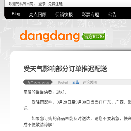
欢迎光临当当网， [
登录
|
免费注册
]
Blog
亮点回顾
促销快报
彩票专题
公告
受天气影响部分订单推迟配送
Posted in
公告
|
评论关闭
九月 27th, 2020
亲爱的当当读者，您好：
受降雨影响，9月28日至9月30日当当在广东、广西
送。
如果您订购的商品未能及时送达，请您不要着急，快
成不便敬请谅解！