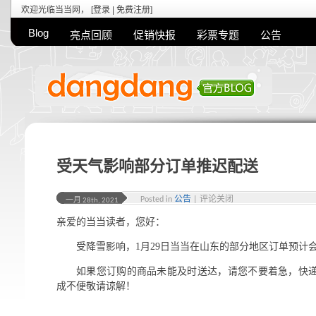
欢迎光临当当网， [
登录
|
免费注册
]
Blog
亮点回顾
促销快报
彩票专题
公告
受天气影响部分订单推迟配送
Posted in
公告
|
评论关闭
一月 28th, 2021
亲爱的当当读者，您好：
受降雪影响，1月29日当当在山东的部分地区订单预计
如果您订购的商品未能及时送达，请您不要着急，快
成不便敬请谅解！