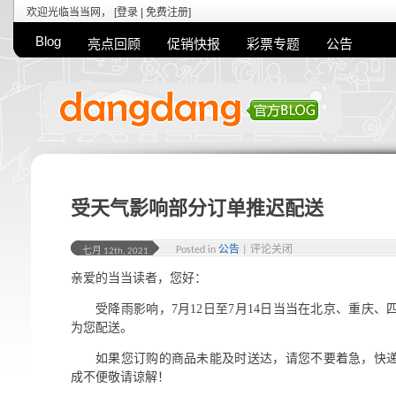
欢迎光临当当网， [
登录
|
免费注册
]
Blog
亮点回顾
促销快报
彩票专题
公告
受天气影响部分订单推迟配送
Posted in
公告
|
评论关闭
七月 12th, 2021
亲爱的当当读者，您好：
受降雨影响，7月12日至7月14日当当在北京、重庆
为您配送。
如果您订购的商品未能及时送达，请您不要着急，快
成不便敬请谅解！