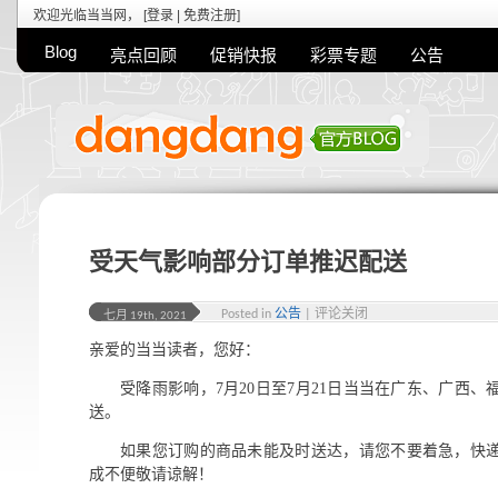
欢迎光临当当网， [
登录
|
免费注册
]
Blog
亮点回顾
促销快报
彩票专题
公告
受天气影响部分订单推迟配送
Posted in
公告
|
评论关闭
七月 19th, 2021
亲爱的当当读者，您好：
受降雨影响，7月20日至7月21日当当在广东、广西
送。
如果您订购的商品未能及时送达，请您不要着急，快
成不便敬请谅解！