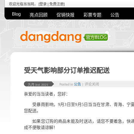
欢迎光临当当网， [
登录
|
免费注册
]
Blog
亮点回顾
促销快报
彩票专题
公告
受天气影响部分订单推迟配送
Posted in
公告
|
评论关闭
九月 3rd, 2021
亲爱的当当读者，您好：
受暴雨影响，9月3日至9月5日当当在甘肃、青海、
您配送。
如果您订购的商品未能及时送达，请您不要着急，快
成不便敬请谅解！