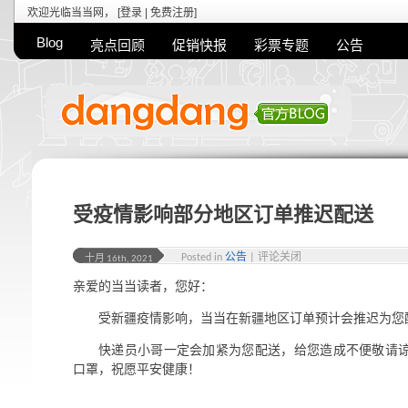
欢迎光临当当网， [
登录
|
免费注册
]
Blog
亮点回顾
促销快报
彩票专题
公告
受疫情影响部分地区订单推迟配送
Posted in
公告
|
评论关闭
十月 16th, 2021
亲爱的当当读者，您好：
受新疆疫情影响，当当在新疆地区订单预计会推迟为您
快递员小哥一定会加紧为您配送，给您造成不便敬请
口罩，祝愿平安健康！