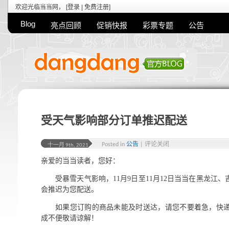
欢迎光临当当网， [
登录
|
免费注册
]
Blog
亮点回顾
促销快报
彩票专题
公告
受天气影响部分订单推迟配送
Posted in
公告
|
评论关闭
十一月 9th, 2021
亲爱的当当读者，您好：
受暴雪天气影响，11月9日至11月12日当当在黑龙江
会推迟为您配送。
如果您订购的商品未能及时送达，请您不要着急，快
成不便敬请谅解！