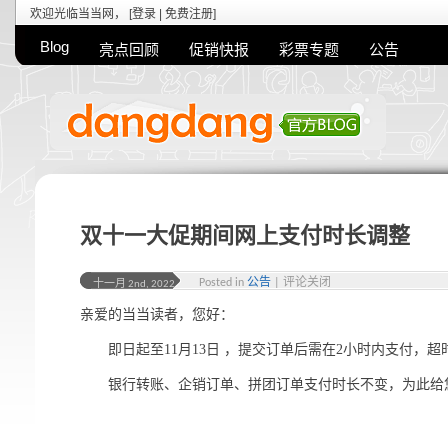
欢迎光临当当网， [
登录
|
免费注册
]
Blog
亮点回顾
促销快报
彩票专题
公告
双十一大促期间网上支付时长调整
Posted in
公告
|
评论关闭
十一月 2nd, 2022
亲爱的当当读者，您好：
即日起至11月13日 ，提交订单后需在2小时内支付，
银行转账、企销订单、拼团订单支付时长不变，为此给