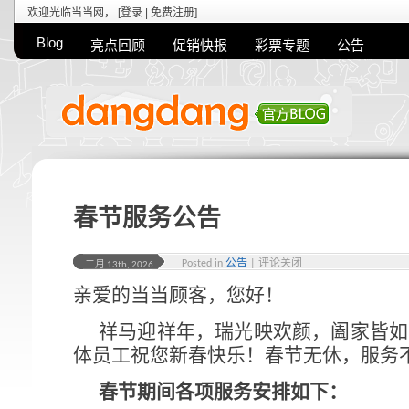
欢迎光临当当网， [
登录
|
免费注册
]
Blog
亮点回顾
促销快报
彩票专题
公告
春节服务公告
Posted in
公告
|
评论关闭
二月 13th, 2026
亲爱的当当顾客，您好！
祥马迎祥年，瑞光映欢颜，阖家皆如
体员工祝您新春快乐！春节无休，服务
春节期间各项服务安排如下：