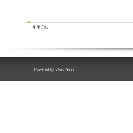
引用连结
Powered by
WordPress