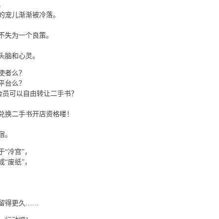
，
的宠儿渐渐被冷落。
不失为一个良策。
头脑和心灵。
使者么？
平台么？
会员可以自由转让二手书？
兑换二手书开店资格喽！
宿。
“冷宫”，
“废纸”，
留得更久……