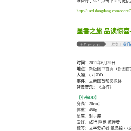
准备好了么？点击下面的链接
http://used.dangdang.com/score
墨香之旅 品读惊
发表于
我们
七月 1st, 2011
时间：
2011年6月29日
地点：
新版图书首页（新图首
人物：
小书DD
事件：
去新图首帮您探路
背景音乐：
《旅行》
【小书DD】
身高：20cm；
体重：450g
星座：射手座
爱好：旅行 睡觉 被捧着
标签：文字爱好者 纸品控 小