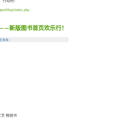
，行动吧！
OpenShop/index.php
喜——新版图书首页欢乐行！
在当当
|
）
文艺 畅销书