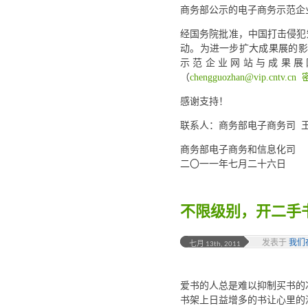
商务部公示的电子商务示范企
经国务院批准，中国打击侵犯知
动。为进一步扩大成果展的影
示范企业网站与成果展
（
chengguozhan@vip.cntv.cn
感谢支持！
联系人：商务部电子商务司 王中辉
商务部电子商务和信息化司
二〇一一年七月二十六日
不限级别，开二手
发表于
我们
七月 13th, 2011
爱书的人总是难以抑制买书的
书架上日益增多的书让心里的