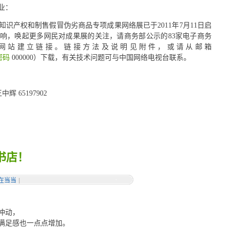
业：
识产权和制售假冒伪劣商品专项成果网络展已于2011年7月11日启
响，唤起更多网民对成果展的关注，请商务部公示的83家电子商务
网站建立链接。链接方法及说明见附件，或请从邮箱
 密码
000000）下载，有关技术问题可与中国网络电视台联系。
 65197902
书店！
在当当
|
冲动，
满足感也一点点增加。