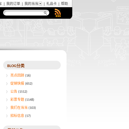
车
|
我的订单
|
我的当当
|
礼品卡
|
帮助
BLOG分类
亮点回顾
(16)
促销快报
(652)
公告
(1512)
彩票专题
(1148)
我们在当当
(103)
招标信息
(17)