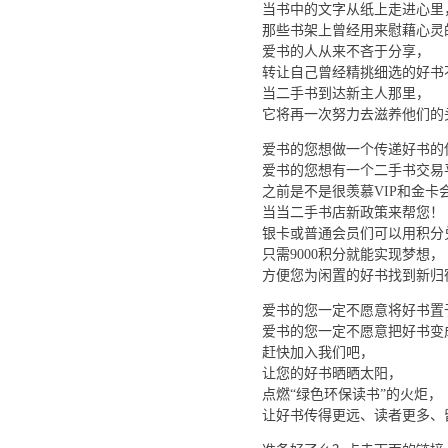
当书中的文字从纸上走进心里
那些书架上曾经用来慰藉心灵
爱书的人从来不吝于分享，
转让自己曾经精挑细选的好书
当二手书到达新主人那里，
它将再一次努力去滋养他们的
爱书的您想做一个传递好书的
爱书的您想有一个二手书交易
之前是不是很羡慕VIP和金卡
当当二手书店新政策来帮您！
银卡或普通会员们可以用积分
只需9000积分就能实现梦想，
方便您为闲置的好书找到新归
爱书的您一定不愿意将好书置于
爱书的您一定不愿意把好书变成
赶快加入我们吧，
让您的好书晒晒太阳，
点燃“绿色环保读书”的火炬，
让好书传得更远、读者更多、