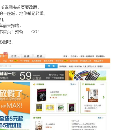
息听说图书首页要改版，
的一座城，地位举足轻重。
相，
车前来探路，
书首页！预备……GO！
形图吧：