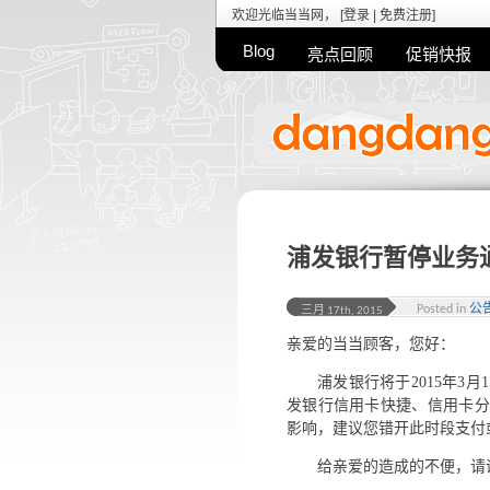
欢迎光临当当网， [
登录
|
免费注册
]
Blog
亮点回顾
促销快报
浦发银行暂停业务
Posted in
公
三月 17th, 2015
亲爱的当当顾客，您好：
浦发银行将于2015年3月17
发银行信用卡快捷、信用卡分
影响，建议您错开此时段支付
给亲爱的造成的不便，请