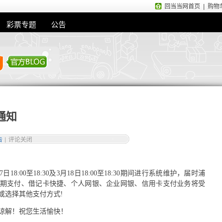
回当当网首页
|
购物
彩票专题
公告
通知
告
|
评论关闭
日18:00至18:30及3月18日18:00至18:30期间进行系统维护，届时浦
期支付、借记卡快捷、个人网银、企业网银、信用卡支付业务将受
或选择其他支付方式!
谅解！祝您生活愉快！