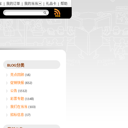
车
|
我的订单
|
我的当当
|
礼品卡
|
帮助
BLOG分类
亮点回顾
(16)
促销快报
(652)
公告
(1512)
彩票专题
(1148)
我们在当当
(103)
招标信息
(17)