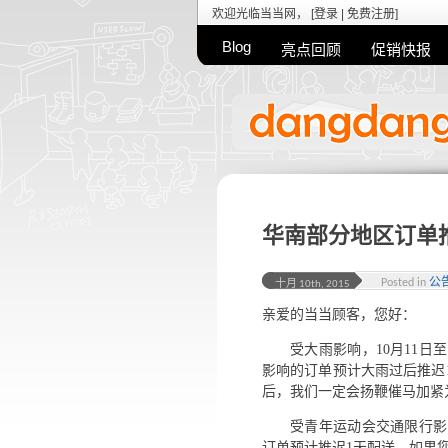
欢迎光临当当网， [
登录
|
免费注册
]
Blog
亮点回顾
促销快报
华南部分地区订单
Posted in
公
十月 10th, 2015
亲爱的当当顾客，您好：
受大雨影响，10月11日
影响的订单预计大雨过后推迟
后，我们一定会扬鞭催马加紧
受青年运动会交通限行影
订单预计推迟1天配送，如果