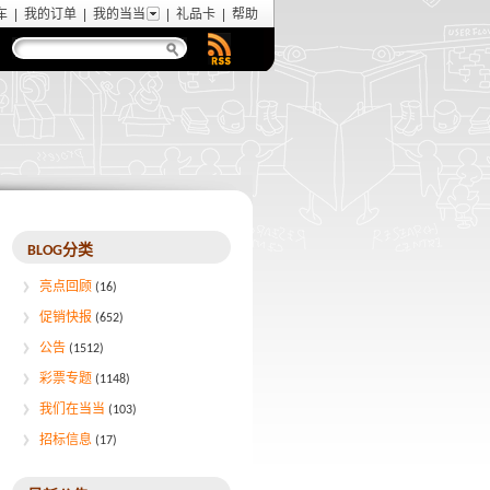
车
|
我的订单
|
我的当当
|
礼品卡
|
帮助
BLOG分类
亮点回顾
(16)
促销快报
(652)
公告
(1512)
彩票专题
(1148)
我们在当当
(103)
招标信息
(17)