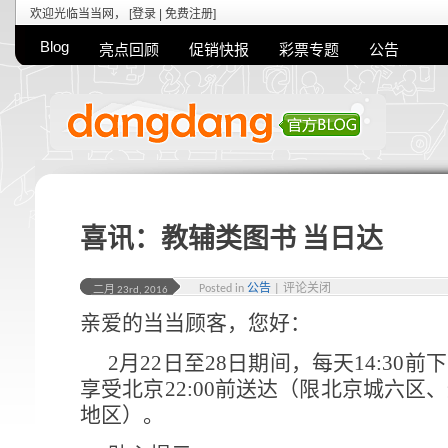
欢迎光临当当网， [
登录
|
免费注册
]
Blog
亮点回顾
促销快报
彩票专题
公告
喜讯：教辅类图书 当日达
Posted in
公告
|
评论关闭
二月 23rd, 2016
亲爱的当当顾客，您好：
2月22日至28日期间，每天14:30
享受北京22:00前送达（限北京城六区
地区）。