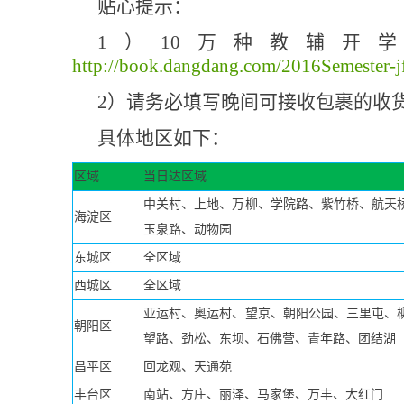
贴心提示：
1）10万种教辅开
http://book.dangdang.com/2016Semester-j
2）请务必填写晚间可接收包裹的收
具体地区如下：
区域
当日达区域
中关村、上地、万柳、学院路、紫竹桥、航天
海淀区
玉泉路、动物园
东城区
全区域
西城区
全区域
亚运村、奥运村、望京、朝阳公园、三里屯、
朝阳区
望路、劲松、东坝、石佛营、青年路、团结湖
昌平区
回龙观、天通苑
丰台区
南站、方庄、丽泽、马家堡、万丰、大红门