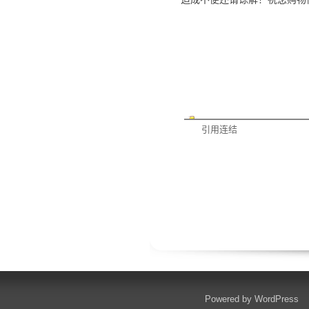
引用连结
Powered by
WordPress