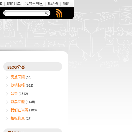
车
|
我的订单
|
我的当当
|
礼品卡
|
帮助
BLOG分类
亮点回顾
(16)
促销快报
(652)
公告
(1512)
彩票专题
(1148)
我们在当当
(103)
招标信息
(17)