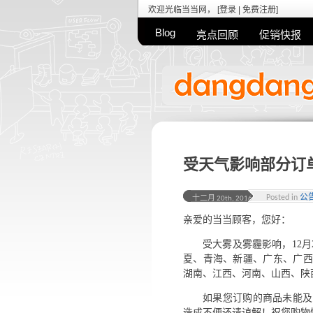
欢迎光临当当网， [
登录
|
免费注册
]
Blog
亮点回顾
促销快报
受天气影响部分订
Posted in
公
十二月 20th, 2016
亲爱的当当顾客，您好：
受大雾及雾霾影响，12月
夏、青海、新疆、广东、广西
湖南、江西、河南、山西、陕
如果您订购的商品未能及
造成不便还请谅解！祝您购物