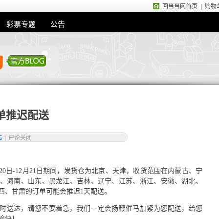
回当当网首页
|
购物
彩票专题
公告
单推迟配送
告
|
评论关闭
20日-12月21日期间，发货仓为北京、天津，收货范围在内蒙古、宁
、海南、山东、黑龙江、吉林、辽宁、江苏、浙江、安徽、湖北、
西、甘肃的订单可能会推迟1天配送。
时送达，请您不要着急，我们一定会扬鞭催马加紧为您配送，给您
愉快！