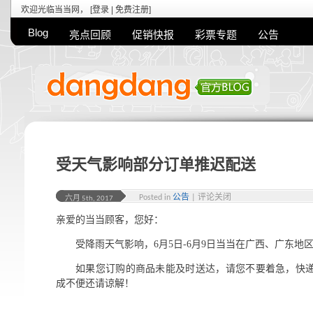
欢迎光临当当网， [
登录
|
免费注册
]
Blog
亮点回顾
促销快报
彩票专题
公告
受天气影响部分订单推迟配送
Posted in
公告
|
评论关闭
六月 5th, 2017
亲爱的当当顾客，您好：
受降雨天气影响，6月5日-6月9日当当在广西、广东地
如果您订购的商品未能及时送达，请您不要着急，快
成不便还请谅解！