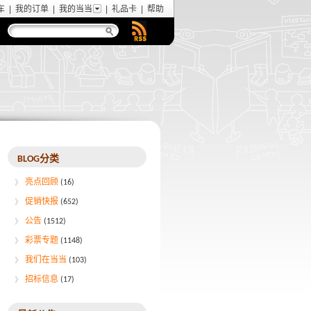
车
|
我的订单
|
我的当当
|
礼品卡
|
帮助
BLOG分类
亮点回顾
(16)
促销快报
(652)
公告
(1512)
彩票专题
(1148)
我们在当当
(103)
招标信息
(17)