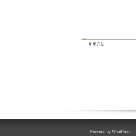
引用连结
Powered by
WordPress