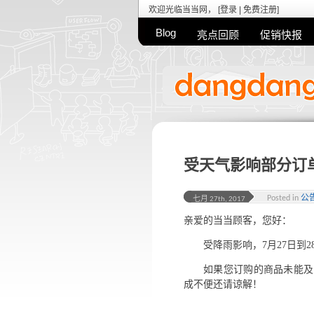
欢迎光临当当网， [
登录
|
免费注册
]
Blog
亮点回顾
促销快报
受天气影响部分订
Posted in
公
七月 27th, 2017
亲爱的当当顾客，您好：
受降雨影响，7月27日到
如果您订购的商品未能及
成不便还请谅解！