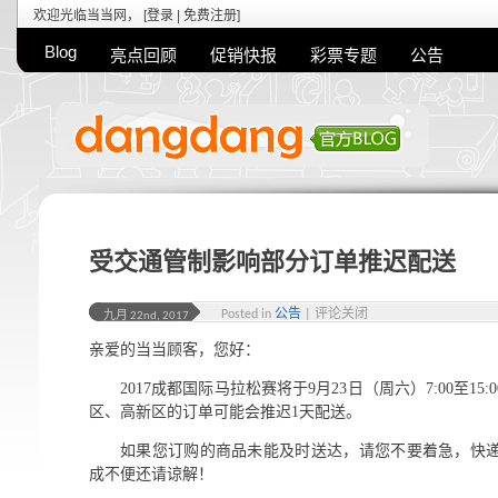
欢迎光临当当网， [
登录
|
免费注册
]
Blog
亮点回顾
促销快报
彩票专题
公告
受交通管制影响部分订单推迟配送
Posted in
公告
|
评论关闭
九月 22nd, 2017
亲爱的当当顾客，您好：
2017成都国际马拉松赛将于9月23日（周六）7:00至1
区、高新区的订单可能会推迟1天配送。
如果您订购的商品未能及时送达，请您不要着急，快
成不便还请谅解！