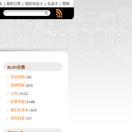
车
|
我的订单
|
我的当当
|
礼品卡
|
帮助
BLOG分类
亮点回顾
(16)
促销快报
(652)
公告
(1512)
彩票专题
(1148)
我们在当当
(103)
招标信息
(17)