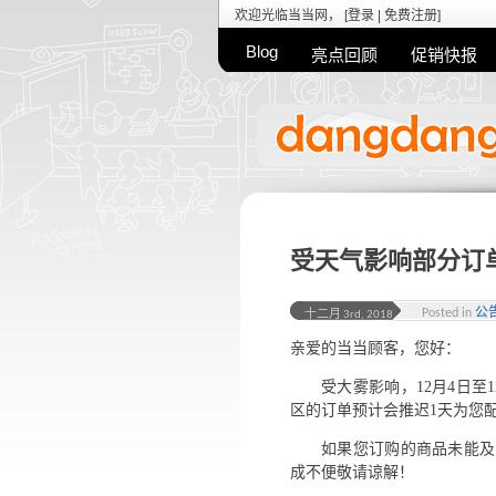
欢迎光临当当网， [
登录
|
免费注册
]
Blog
亮点回顾
促销快报
受天气影响部分订
Posted in
公
十二月 3rd, 2018
亲爱的当当顾客，您好：
受大雾影响，12月4日
区的订单预计会推迟1天为您
如果您订购的商品未能及
成不便敬请谅解！