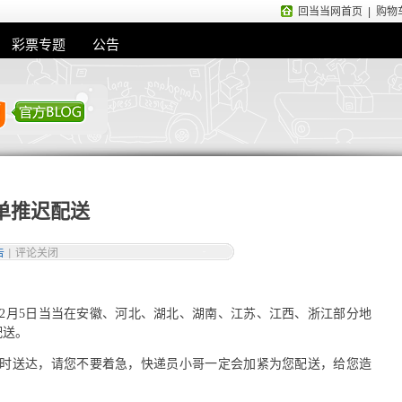
回当当网首页
|
购物
彩票专题
公告
单推迟配送
告
|
评论关闭
至12月5日当当在安徽、河北、湖北、湖南、江苏、江西、浙江部分地
配送。
时送达，请您不要着急，快递员小哥一定会加紧为您配送，给您造