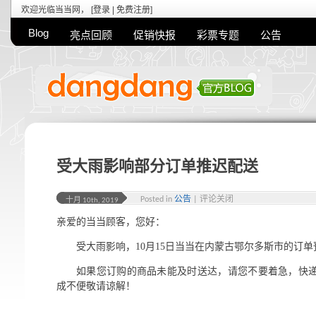
欢迎光临当当网， [
登录
|
免费注册
]
Blog
亮点回顾
促销快报
彩票专题
公告
受大雨影响部分订单推迟配送
Posted in
公告
|
评论关闭
十月 10th, 2019
亲爱的当当顾客，您好：
受大雨影响，10月15日当当在内蒙古鄂尔多斯市的订
如果您订购的商品未能及时送达，请您不要着急，快
成不便敬请谅解！