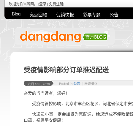
欢迎光临当当网， [
登录
|
免费注册
]
Blog
亮点回顾
促销快报
彩票专题
公告
受疫情影响部分订单推迟配送
Posted in
公告
|
评论关闭
六月 18th, 2020
亲爱的当当读者，您好！
受疫情管控影响，北京市丰台区花乡、河北省保定市安
快递员小哥一定会加紧为您配送，给您造成不便敬请
口罩，祝愿平安健康！