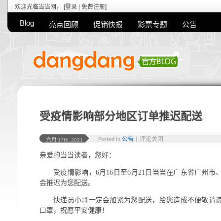
欢迎光临当当网， [
登录
|
免费注册
]
Blog
亮点回顾
促销快报
彩票专题
公告
受疫情影响部分地区订单推迟配送
Posted in
公告
|
评论关闭
六月 17th, 2021
亲爱的当当读者，您好：
受疫情影响，6月16日至6月21日当当在广东省广州
会推迟为您配送。
快递员小哥一定会加紧为您配送，给您造成不便敬请
口罩，祝愿平安健康！