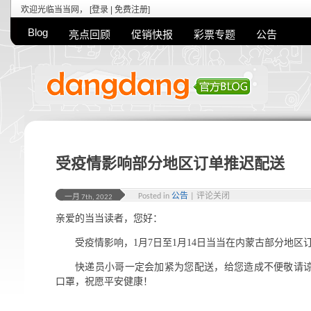
欢迎光临当当网， [
登录
|
免费注册
]
Blog
亮点回顾
促销快报
彩票专题
公告
受疫情影响部分地区订单推迟配送
Posted in
公告
|
评论关闭
一月 7th, 2022
亲爱的当当读者，您好：
受疫情影响，1月7日至1月14日当当在内蒙古部分地
快递员小哥一定会加紧为您配送，给您造成不便敬请
口罩，祝愿平安健康！