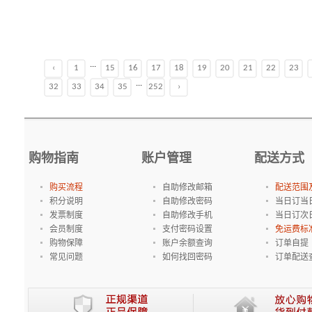
...
‹
1
15
16
17
18
19
20
21
22
23
...
32
33
34
35
252
›
购物指南
账户管理
配送方式
购买流程
自助修改邮箱
配送范围
积分说明
自助修改密码
当日订当
发票制度
自助修改手机
当日订次
会员制度
支付密码设置
免运费标
购物保障
账户余额查询
订单自提
常见问题
如何找回密码
订单配送