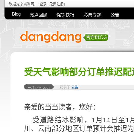
欢迎光临当当网， [
登录
|
免费注册
]
Blog
亮点回顾
促销快报
彩票专题
公告
受天气影响部分订单推迟配
发表于
公告
|
一月 14th, 2022
亲爱的当当读者，您好：
受道路结冰影响，1月14日至1
川、云南部分地区订单预计会推迟为