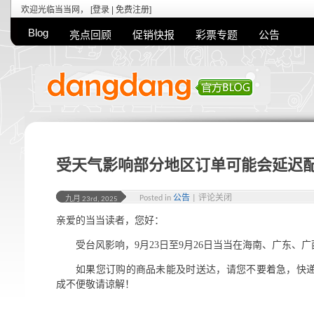
欢迎光临当当网， [
登录
|
免费注册
]
Blog
亮点回顾
促销快报
彩票专题
公告
受天气影响部分地区订单可能会延迟
Posted in
公告
|
评论关闭
九月 23rd, 2025
亲爱的当当读者，您好：
受台风影响，9月23日至9月26日当当在海南、广东、
如果您订购的商品未能及时送达，请您不要着急，快
成不便敬请谅解！