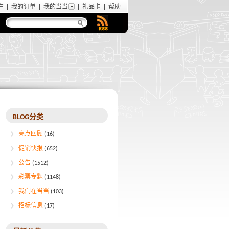
车
|
我的订单
|
我的当当
|
礼品卡
|
帮助
BLOG分类
亮点回顾
(16)
促销快报
(652)
公告
(1512)
彩票专题
(1148)
我们在当当
(103)
招标信息
(17)