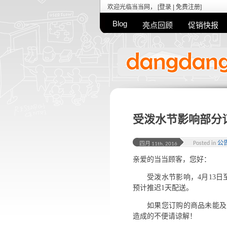
欢迎光临当当网， [
登录
|
免费注册
]
Blog
亮点回顾
促销快报
受泼水节影响部分
Posted in
公
四月 11th, 2016
亲爱的当当顾客，您好：
受泼水节影响，4月13
预计推迟1天配送。
如果您订购的商品未能及
造成的不便请谅解！