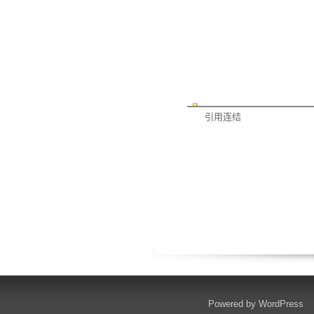
引用连结
Powered by
WordPress