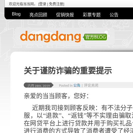
欢迎光临当当网， [
登录
|
免费注册
]
Blog
亮点回顾
促销快报
彩票专题
公告
关于谨防诈骗的重要提示
Posted in
公告
|
评论关闭
六月 28th, 2019
亲爱的当当顾客，您好：
近期我司接到顾客反映：有不法分子
服，以“退款”、“返钱”等不实理由骗
在网贷平台上进行贷款并用于购买礼品
进行消费的方式导致了消费者遭受了经