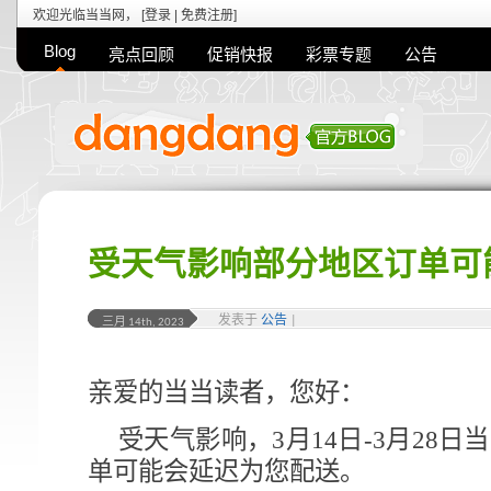
欢迎光临当当网， [
登录
|
免费注册
]
Blog
亮点回顾
促销快报
彩票专题
公告
受天气影响部分地区订单可
发表于
公告
|
三月 14th, 2023
亲爱的当当读者，您好：
受天气影响，3月14日-3月28
单可能会延迟为您配送。